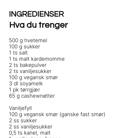
INGREDIENSER
Hva du trenger
500 g hvetemel
100 g sukker
1 ts salt
1 ts malt kardemomme
2 ts bakepulver
2 ts vaniljesukker
100 g vegansk smør
3 dl soyamelk
1 pk tørrgjær
65 g cashewnøtter
Vaniljefyll
100 g vegansk smør (ganske fast smør)
2 ss sukker
2 ss vaniljesukker
0,5 ts kanel, malt