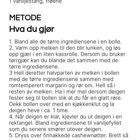
1 vaniljestang, frøene
METODE
Hva du gjør
1. Bland alle de tørre ingrediensene i en bolle.
2. Varm opp melken til den blir lunken, og løs
opp gjær i en liten kassrolle. Dersom du bruker
tørrgjær kan du blande det sammen med de
tørre ingrediensene.
3 Hell deretter halvparten av melken i bollen
med de tørre ingrediensene sammen med
romtemperert margarin og rør om. Hell så i
resten av melken. Ha i mer mel dersom deigen
fester seg til bollen slik at du får en glatt røre.
Dekk bollen over med en kjøkkenklut og la
deigen heve i ca. 1 time.
4. Når deigen er klar, kjevler du ut deigen i en
rektangel. Bland ingrediensene til vaniljefyllet
som du senere smører utover deigen.
5. Dryss over finhakkede cashewnøtter. Brett så