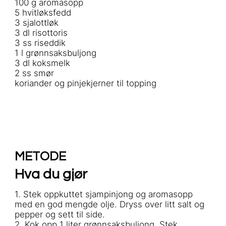
100 g aromasopp
5 hvitløksfedd
3 sjalottløk
3 dl risottoris
3 ss riseddik
1 l grønnsaksbuljong
3 dl koksmelk
2 ss smør
koriander og pinjekjerner til topping
METODE
Hva du gjør
1. Stek oppkuttet sjampinjong og aromasopp
med en god mengde olje. Dryss over litt salt og
pepper og sett til side.
2. Kok opp 1 liter grønnsaksbuljong. Stek