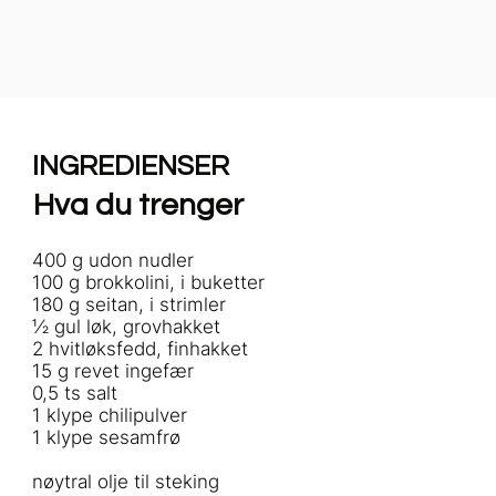
INGREDIENSER
Hva du trenger
400 g udon nudler
100 g brokkolini, i buketter
180 g seitan, i strimler
½ gul løk, grovhakket
2 hvitløksfedd, finhakket
15 g revet ingefær
0,5 ts salt
1 klype chilipulver
1 klype sesamfrø
nøytral olje til steking