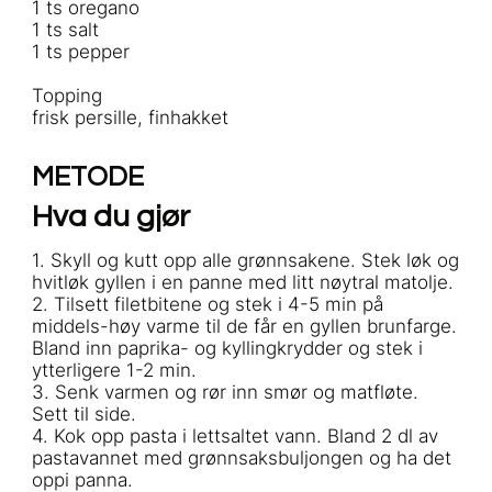
1 ts oregano
1 ts salt
1 ts pepper
Topping
frisk persille, finhakket
METODE
Hva du gjør
1. Skyll og kutt opp alle grønnsakene. Stek løk og
hvitløk gyllen i en panne med litt nøytral matolje.
2. Tilsett filetbitene og stek i 4-5 min på
middels-høy varme til de får en gyllen brunfarge.
Bland inn paprika- og kyllingkrydder og stek i
ytterligere 1-2 min.
3. Senk varmen og rør inn smør og matfløte.
Sett til side.
4. Kok opp pasta i lettsaltet vann. Bland 2 dl av
pastavannet med grønnsaksbuljongen og ha det
oppi panna.