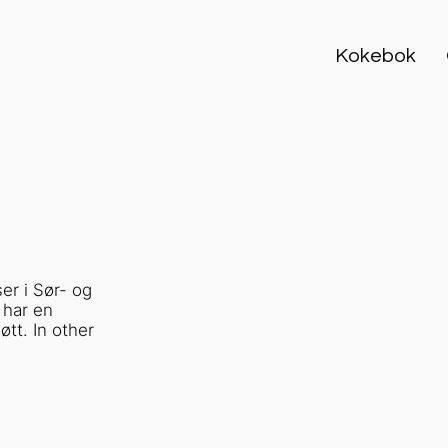
Kokebok
ser i Sør- og
 har en
øtt. In other