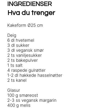
INGREDIENSER
Hva du trenger
Kakeform Ø25 cm
Deig
6 dl hvetemel
3 dl sukker
3 dl vegansk smør
2 ts vaniljesukker
2 ts bakepulver
1 ts salt
4 raspede gulrøtter
1-2 dl hakkede hasselnøtter
2 ts kanel
Glasur
100 g smøreost
2-3 ss vegansk margarin
400 g melis