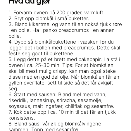
Hva du gjør
1. Forvarm ovnen på 200 grader, varmluft.
2. Bryt opp blomkål i små buketter.
3. Bland kikertmel og vann til en nokså tjukk røre
i en bolle. Ha i panko breadcrumbs i en annen
bolle.
4. Dypp så blomkålbukettene i væsken før du
legger det i bollen med breadcrumbs. Dette skal
feste seg godt til bukettene.
5. Legg dette på et brett med bakepapir. La stå i
ovnen i ca. 25-30 min. Tips: For at blomkålen
skal bli mest mulig crispy, kan man også steke
disse med en god del olje. Når blomkålen får en
gyllen overflate, sett til side så det får avkjølt
seg.
6. Start med sausen: Bland mel med vann,
riseddik, lønnesirup, sriracha, sesamolje,
soyasaus, malt ingefær, chiliflak og sesamfrø.
7. Kok dette opp i ca. 10 min til det får en tjukk
konsistens.
8. Bland saus, vårløk og blomkålvingene
sammen. Topp med sesamfrø.