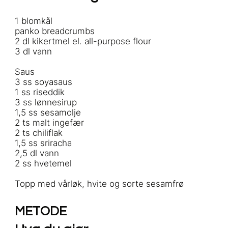
1 blomkål
panko breadcrumbs
2 dl kikertmel el. all-purpose flour
3 dl vann
Saus
3 ss soyasaus
1 ss riseddik
3 ss lønnesirup
1,5 ss sesamolje
2 ts malt ingefær
2 ts chiliflak
1,5 ss sriracha
2,5 dl vann
2 ss hvetemel
Topp med vårløk, hvite og sorte sesamfrø
METODE