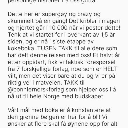
personlige historier fra oss gutta.
Dette her er supergøy og crazy og
skummelt på en gang! Det kribler i magen
og hjertet går i 10 000 når vi poster dette!
Tenk at vi startet for i overkant av 1,5 år
siden, og er nå i siste etappe av
kokeboka. TUSEN TAKK til alle dere som
har delt denne reisen med oss! Et halvt år
etter oppstart, fikk vi faktisk forespørsel
fra 7 forskjellige forlag, noe som er HELT
vilt, men det viser bare at du og vi er på
riktig vei i matveien. TAKK til
@bonniernorskforlag som hjelper oss i å
nå ut til hele Norge med budskapet!
Vårt mål med boka er å konstantere at
den grønne bølgen er her for å bli! Vi
ønsker at flere skal få øynene opp for alt