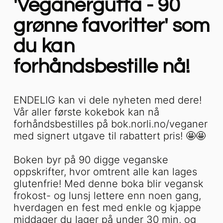
'Veganergutta - 90
grønne favoritter' som
du kan
forhåndsbestille nå!
ENDELIG kan vi dele nyheten med dere!
Vår aller første kokebok kan nå
forhåndsbestilles på bok.norli.no/veganer
med signert utgave til rabattert pris! 🤩🤩
Boken byr på 90 digge veganske
oppskrifter, hvor omtrent alle kan lages
glutenfrie! Med denne boka blir vegansk
frokost- og lunsj lettere enn noen gang,
hverdagen en fest med enkle og kjappe
middager du lager på under 30 min, og