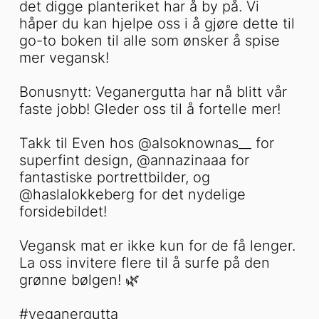
det digge planteriket har å by på. Vi
håper du kan hjelpe oss i å gjøre dette til
go-to boken til alle som ønsker å spise
mer vegansk!
Bonusnytt: Veganergutta har nå blitt vår
faste jobb! Gleder oss til å fortelle mer!
Takk til Even hos @alsoknownas__ for
superfint design, @annazinaaa for
fantastiske portrettbilder, og
@haslalokkeberg for det nydelige
forsidebildet!
Vegansk mat er ikke kun for de få lenger.
La oss invitere flere til å surfe på den
grønne bølgen! 🌿
#veganergutta